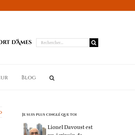
Rechercher:
ort d’Âmes
eur
Blog
Je suis plus cinglé que toi
Lionel Davoust est