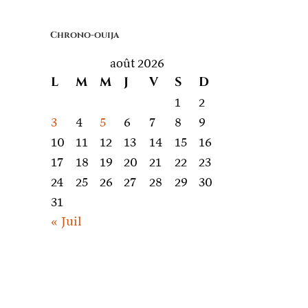
quoi
on
Chrono-ouija
parle
août 2026
L
M
M
J
V
S
D
1
2
3
4
5
6
7
8
9
10
11
12
13
14
15
16
17
18
19
20
21
22
23
24
25
26
27
28
29
30
31
« Juil