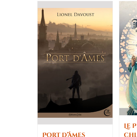
Le 
chi
Port d’Âmes