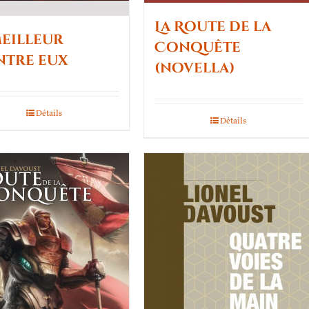
La Route de la
meilleur
Conquête
ntre eux
(novella)
Détails
Détails