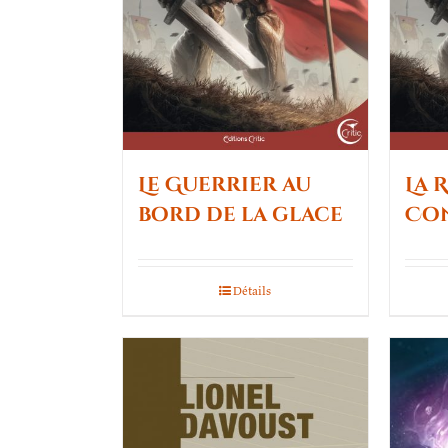
Le Guerrier au
La 
bord de la glace
Co
Détails