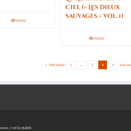
Ciel (« Les Dieux
sauvages » vol. 1)
Détails
Détails
Précédent
1
…
3
4
5
Suivan
ous, c'est la réalité.