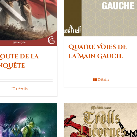
Quatre Voies de
la Main Gauche
Route de la
nquête
Détails
Détails