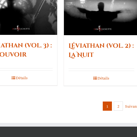
athan (vol. 3) :
Léviathan (vol. 2) :
Pouvoir
La Nuit
Détails
Détails
1
2
Suivan