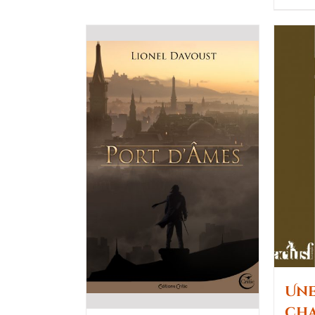
Une
cha