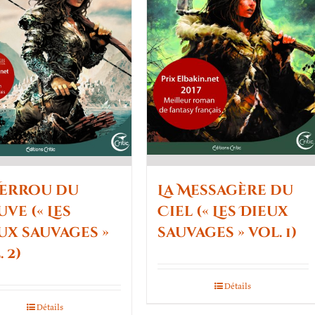
Verrou du
La Messagère du
uve (« Les
Ciel (« Les Dieux
ux sauvages »
sauvages » vol. 1)
 2)
Détails
Détails