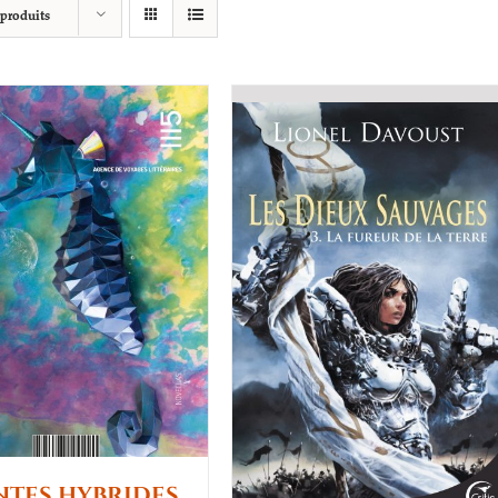
 produits
tes hybrides