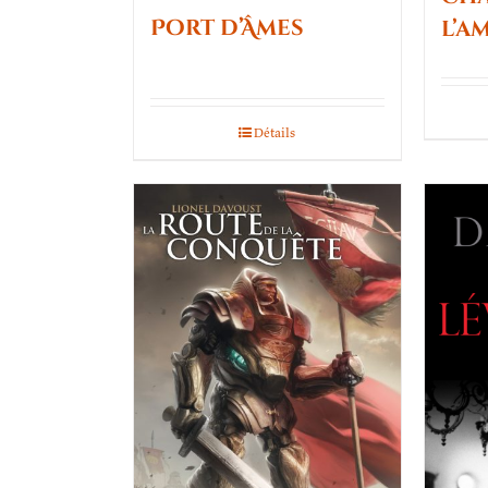
Port d’Âmes
l’a
Détails