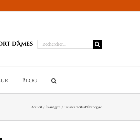
Rechercher:
ort d’Âmes
eur
Blog
Accueil
Évanégyre
Tous les récits d’Évanégyre