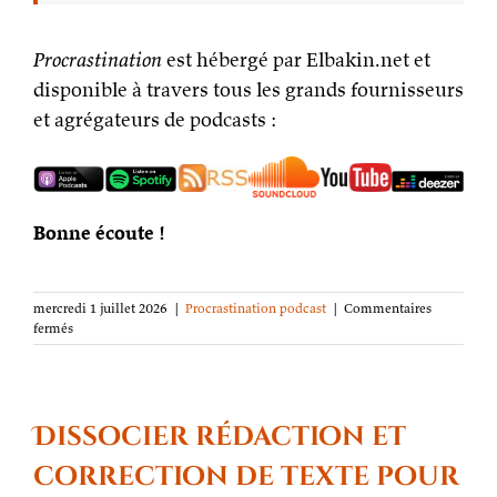
Procrastination
est hébergé par Elbakin.net et
disponible à travers tous les grands fournisseurs
et agrégateurs de podcasts :
Bonne écoute !
mercredi 1 juillet 2026
|
Procrastination podcast
|
Commentaires
sur
fermés
Procrastination
podcast
s10e20
Configuration
de
Dissocier rédaction et
son
environnement
correction de texte pour
de