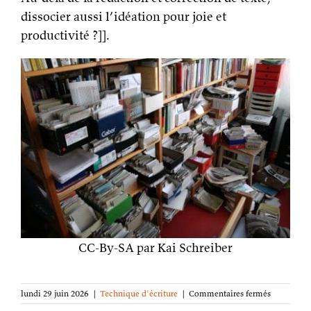
dissocier aussi l’idéation pour joie et
productivité ?]].
CC-By-SA par Kai Schreiber
sur
lundi 29 juin 2026
|
Technique d'écriture
|
Commentaires fermés
Dissocier