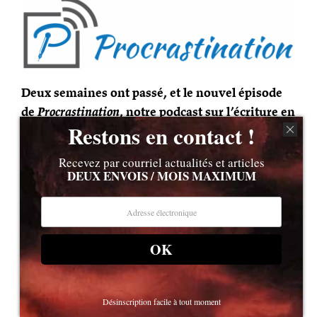
Deux semaines ont passé, et le nouvel épisode
de
Procrastination
, notre podcast sur l’écriture en
Restons en contact !
quinze minutes, est disponible !
Au programme
: «
s10e19 – Pousser plus loin son style
« .
Recevez par courriel actualités et articles
DEUX ENVOIS / MOIS MAXIMUM
Le style dans l’écriture : question fondamentale
et pourtant difficile à définir quand on débute.
Au final, de quoi s’agit-il, exactement ?
OK
Comment le travailler quand on est seul·e
devant son œuvre ?
Désinscription facile à tout moment
Lionel le définit comme comme une esthétique