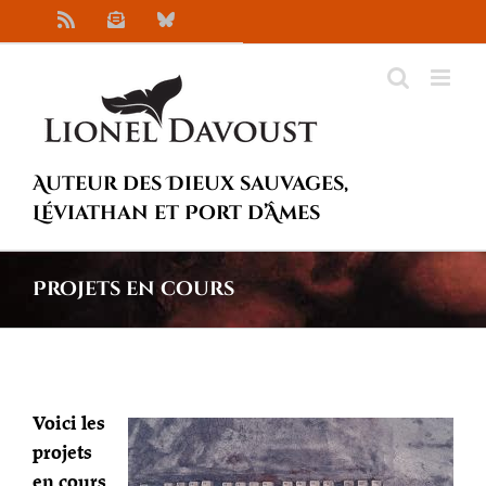
Passer
Rss
Newsletter
Bluesky
au
contenu
Auteur des Dieux sauvages,
Léviathan et Port d’Âmes
Projets en cours
Voici les
projets
en cours