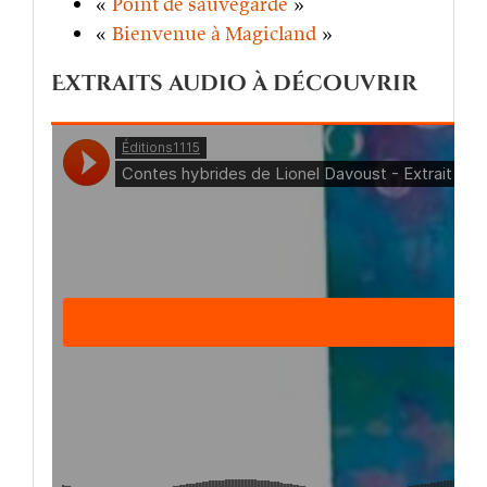
«
Point de sauvegarde
»
«
Bienvenue à Magicland
»
Extraits audio à découvrir