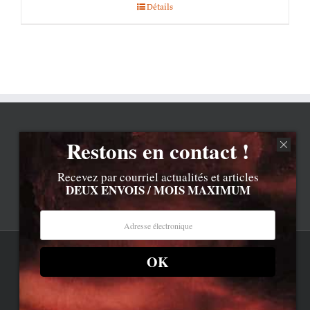
Détails
Restons en contact !
Recevez par courriel actualités et articles
DEUX ENVOIS / MOIS MAXIMUM
OK
Rss
Contenu © Lionel Davoust sauf exceptions précisées.
Cliquez ici pour lire les mentions légales barbantes
.
Newsletter
LD.com 8.a. Attention, vous êtes arrivé en bas de la page,
dessous, c'est la réalité.
Bluesky