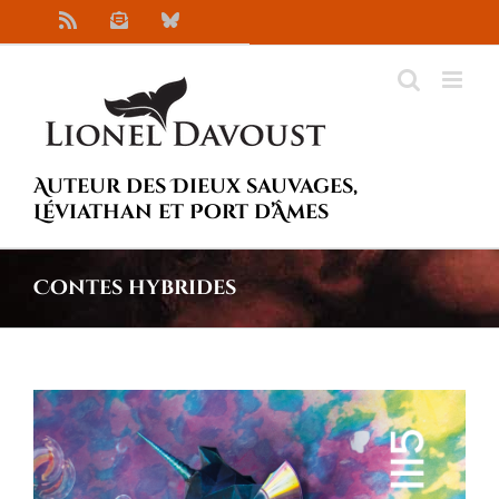
Passer
Rss
Newsletter
Bluesky
au
contenu
Auteur des Dieux sauvages,
Léviathan et Port d’Âmes
Contes hybrides