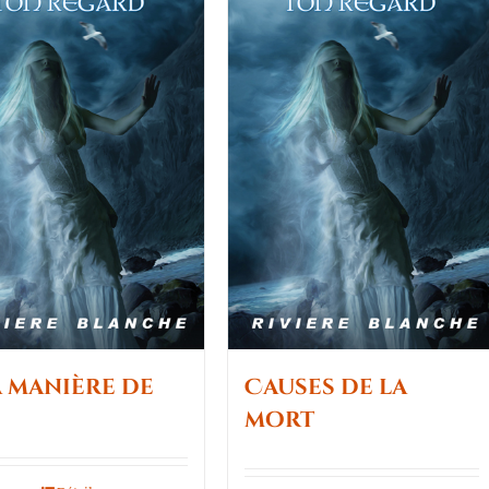
a manière de
Causes de la
mort