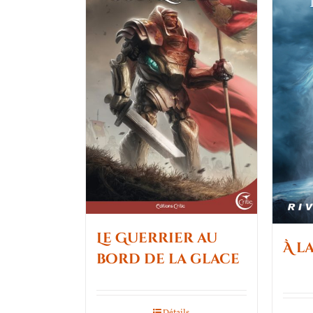
Le Guerrier au
À l
bord de la glace
Détails