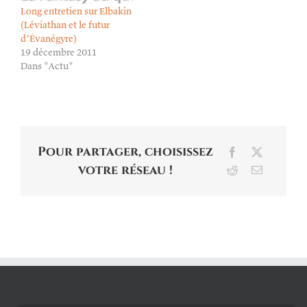
Long entretien sur Elbakin
(Léviathan et le futur
d’Évanégyre)
19 décembre 2011
Dans "Actu"
Pour partager, choisissez
Facebook
X
votre réseau !
Reddit
Email