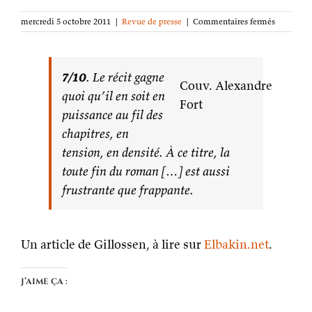
sur
mercredi 5 octobre 2011
|
Revue de presse
|
Commentaires fermés
Léviathan
:
La
Chute
7/10
. Le récit gagne
Couv. Alexandre
sur
quoi qu’il en soit en
Elbakin.n
Fort
puissance au fil des
chapitres, en
tension, en densité. À ce titre, la
toute fin du roman […] est aussi
frustrante que frappante.
Un article de Gillossen, à lire sur
Elbakin.net
.
J’aime ça :