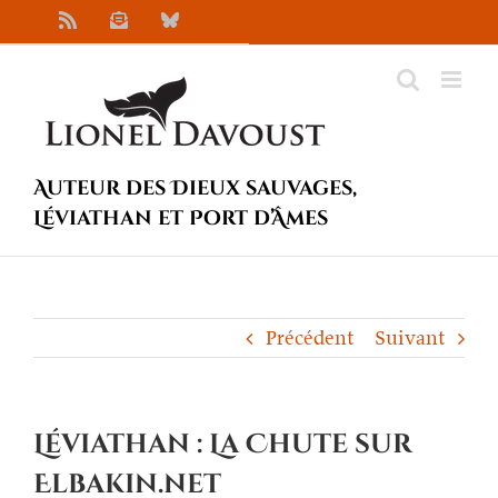
Passer
Rss
Newsletter
Bluesky
au
contenu
Auteur des Dieux sauvages,
Léviathan et Port d’Âmes
Précédent
Suivant
Léviathan : La Chute sur
Elbakin.net