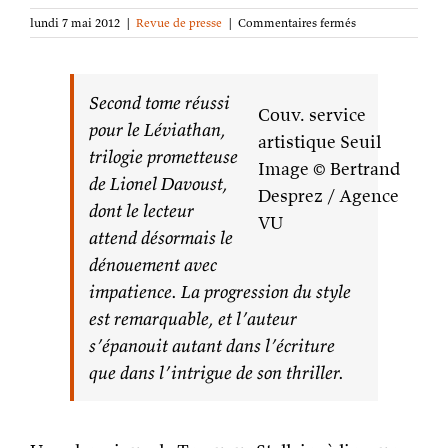
sur
lundi 7 mai 2012
|
Revue de presse
|
Commentaires fermés
Léviathan
:
La
Nuit
Second tome réussi
Couv. service
chez
pour le
Léviathan
,
Traqueur
artistique Seuil
Stellaire
trilogie prometteuse
Image © Bertrand
de Lionel Davoust,
Desprez / Agence
dont le lecteur
VU
attend désormais le
dénouement avec
impatience. La progression du style
est remarquable, et l’auteur
s’épanouit autant dans l’écriture
que dans l’intrigue de son thriller.