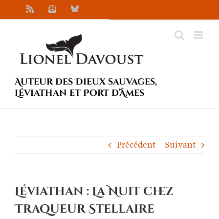
Passer
Rss
Newsletter
Bluesky
au
contenu
Auteur des Dieux sauvages,
Léviathan et Port d’Âmes
Précédent
Suivant
Léviathan : La Nuit chez
Traqueur Stellaire