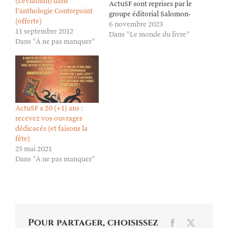
(Léviathan) dans
ActuSF sont reprises par le
l’anthologie Contrepoint
groupe éditorial Salomon-
(offerte)
Sansonnet et Pollen
6 novembre 2023
11 septembre 2012
Diffusion – meilleurs
Dans "Le monde du livre"
Dans "À ne pas manquer"
vœux aux Nouvelles
éditions ActuSF : Le
groupe éditorial Salomon-
Sansonnet et Pollen
Diffusion ont le plaisir de
vous annoncer la reprise
des éditions Actusf,
ActuSF a 20 (+1) ans :
spécialisées dans les
recevez vos ouvrages
littératures de
dédicacés (et faisons la
l'imaginaire. Deux…
fête)
25 mai 2021
Dans "À ne pas manquer"
Pour partager, choisissez
Facebook
X