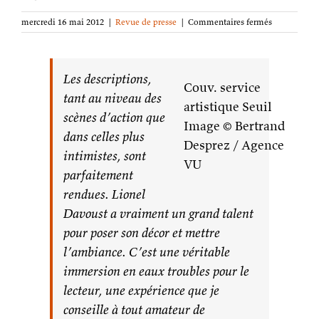
sur
mercredi 16 mai 2012
|
Revue de presse
|
Commentaires fermés
Léviathan
:
La
Nuit
Les descriptions,
Couv. service
sur
tant au niveau des
ActuSF
artistique Seuil
scènes d’action que
Image © Bertrand
dans celles plus
Desprez / Agence
intimistes, sont
VU
parfaitement
rendues. Lionel
Davoust a vraiment un grand talent
pour poser son décor et mettre
l’ambiance. C’est une véritable
immersion en eaux troubles pour le
lecteur, une expérience que je
conseille à tout amateur de