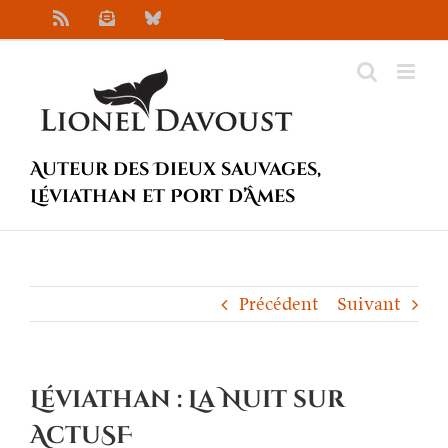
Passer
Rss
Newsletter
Bluesky
au
contenu
Auteur des Dieux sauvages,
Léviathan et Port d’Âmes
Précédent
Suivant
Léviathan : La Nuit sur
ActuSF