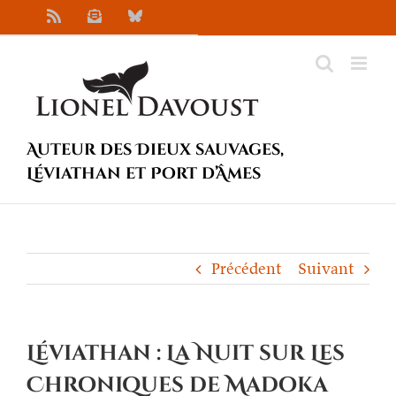
Passer
Rss
Newsletter
Bluesky
au
contenu
Auteur des Dieux sauvages,
Léviathan et Port d’Âmes
Précédent
Suivant
Léviathan : La Nuit sur Les
Chroniques de Madoka