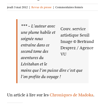
sur
jeudi 3 mai 2012
|
Revue de presse
|
Commentaires fermés
Léviathan
:
La
Nuit
***
– L’auteur avec
Couv. service
sur
une plume habile et
Les
artistique Seuil
Chroniques
soignée nous
Image © Bertrand
de
entraîne dans ce
Madoka
Desprez / Agence
second tome des
VU
aventures du
Lévitahan et le
moins que l’on puisse dire c’est que
l’on profite du voyage !
Un article à lire sur les
Chroniques de Madoka
.