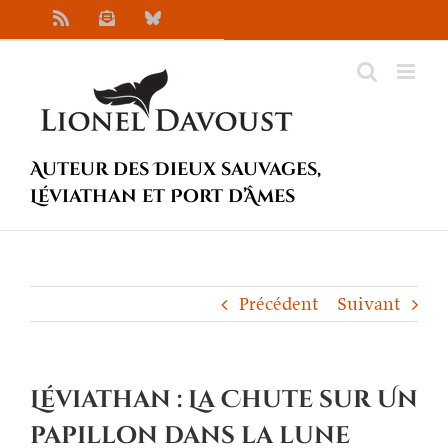
Passer
Rss
Newsletter
Bluesky
au
contenu
Auteur des Dieux sauvages,
Léviathan et Port d’Âmes
Précédent
Suivant
Léviathan : La Chute sur Un
papillon dans la lune