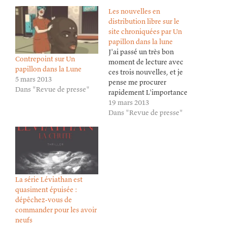
Les nouvelles en
distribution libre sur le
site chroniquées par Un
papillon dans la lune
J'ai passé un très bon
Contrepoint sur Un
moment de lecture avec
papillon dans la Lune
ces trois nouvelles, et je
5 mars 2013
pense me procurer
Dans "Revue de presse"
rapidement L'importance
de ton regard, ainsi que
19 mars 2013
Léviathan ! [...] J'admire
Dans "Revue de presse"
la démarche, surtout que
c'est exactement ce pour
quoi je lis des nouvelles :
découvrir un auteur et
pourquoi pas poursuivre
plus…
La série Léviathan est
quasiment épuisée :
dépêchez-vous de
commander pour les avoir
neufs