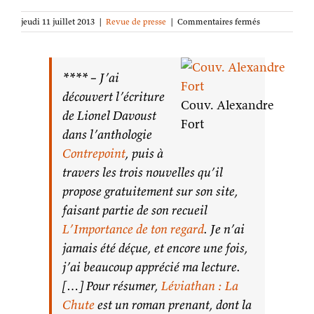
sur
jeudi 11 juillet 2013
|
Revue de presse
|
Commentaires fermés
Léviathan
:
La
Chute
****
– J’ai
sur
découvert l’écriture
Un
Couv. Alexandre
papillon
de Lionel Davoust
Fort
dans
dans l’anthologie
la
lune
Contrepoint
, puis à
travers les trois nouvelles qu’il
propose gratuitement sur son site,
faisant partie de son recueil
L’Importance de ton regard
. Je n’ai
jamais été déçue, et encore une fois,
j’ai beaucoup apprécié ma lecture.
[…] Pour résumer,
Léviathan : La
Chute
est un roman prenant, dont la