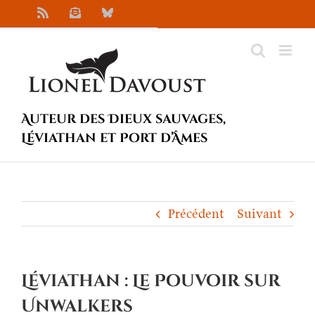
Passer
Rss
Newsletter
Bluesky
au
contenu
Auteur des Dieux sauvages,
Léviathan et Port d’Âmes
Précédent
Suivant
Léviathan : Le Pouvoir sur
Unwalkers