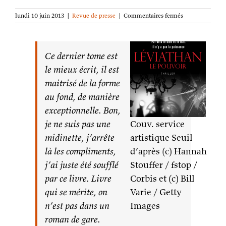
sur
lundi 10 juin 2013
|
Revue de presse
|
Commentaires fermés
Léviathan
:
Le
Pouvoir
Ce dernier tome est
sur
le mieux écrit, il est
Unwalkers
maitrisé de la forme
au fond, de manière
exceptionnelle. Bon,
je ne suis pas une
Couv. service
midinette, j’arrête
artistique Seuil
là les compliments,
d’après (c) Hannah
j’ai juste été soufflé
Stouffer / fstop /
par ce livre. Livre
Corbis et (c) Bill
qui se mérite, on
Varie / Getty
n’est pas dans un
Images
roman de gare.