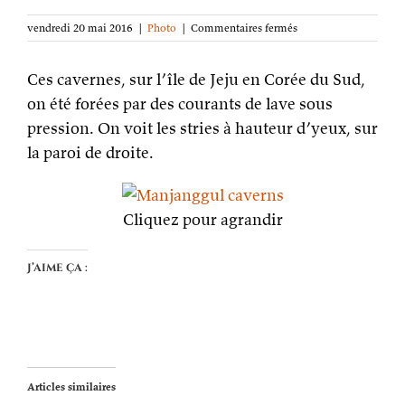
sur
vendredi 20 mai 2016
|
Photo
|
Commentaires fermés
La
photo
Ces cavernes, sur l’île de Jeju en Corée du Sud,
de
la
on été forées par des courants de lave sous
semaine :
pression. On voit les stries à hauteur d’yeux, sur
les
cavernes
la paroi de droite.
du
Manjanggul
Cliquez pour agrandir
J’aime ça :
Articles similaires