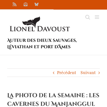
Passer
Rss
Newsletter
Bluesky
au
contenu
Auteur des Dieux sauvages,
Léviathan et Port d’Âmes
Précédent
Suivant
La photo de la semaine : les
cavernes du Manjanggul