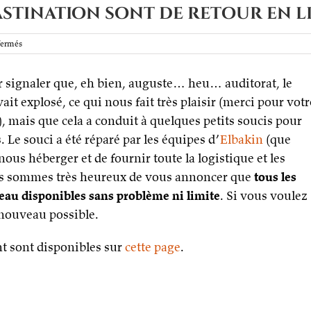
astination sont de retour en l
sur
fermés
Les
archives
r signaler que, eh bien, auguste… heu… auditorat, le
de
Procrastination
ait explosé, ce qui nous fait très plaisir (merci pour votr
sont
!), mais que cela a conduit à quelques petits soucis pour
de
retour
Le souci a été réparé par les équipes d’
Elbakin
(que
en
us héberger et de fournir toute la logistique et les
ligne
us sommes très heureux de vous annoncer que
tous les
eau disponibles sans problème ni limite
. Si vous voulez
 nouveau possible.
 sont disponibles sur
cette page
.