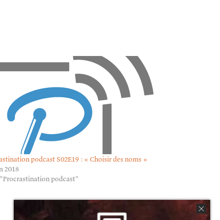
astination podcast S02E19 : « Choisir des noms »
in 2018
"Procrastination podcast"