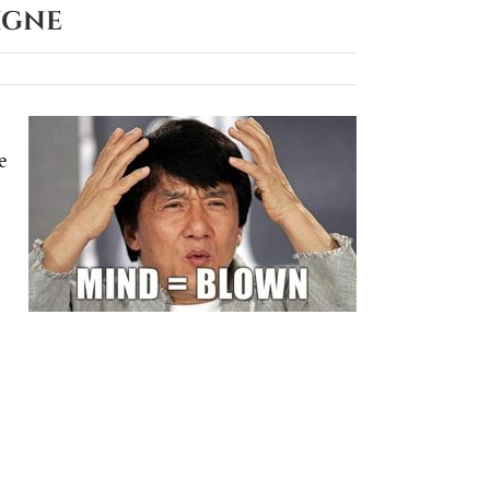
igne
e