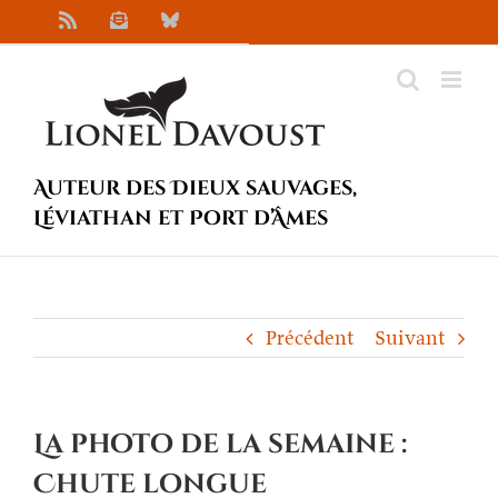
Passer
Rss
Newsletter
Bluesky
au
contenu
Auteur des Dieux sauvages,
Léviathan et Port d’Âmes
Précédent
Suivant
La photo de la semaine :
Chute longue