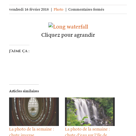
sur
vendredi 16 février 2018
|
Photo
|
Commentaires fermés
La
photo
de
la
Cliquez pour agrandir
semaine :
Chute
longue
J’aime ça :
Articles similaires
La photo de la semaine :
La photo de la semaine :
chute inverse
chute d’eau sur l’île de