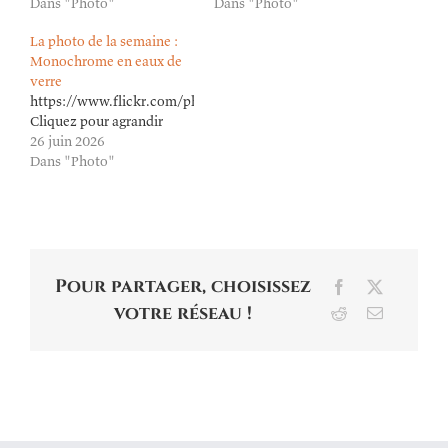
Dans "Photo"
Dans "Photo"
La photo de la semaine :
Monochrome en eaux de
verre
https://www.flickr.com/photos/lioneldavoust/55354208508/in/da
Cliquez pour agrandir
26 juin 2026
Dans "Photo"
Pour partager, choisissez
Facebook
X
votre réseau !
Reddit
Email