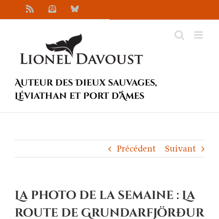
Passer
Rss
Newsletter
Bluesky
au
contenu
Auteur des Dieux sauvages,
Léviathan et Port d’Âmes
Précédent
Suivant
La photo de la semaine : La
route de Grundarfjörður