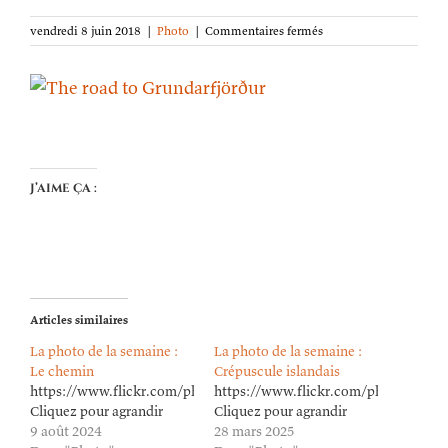
sur
vendredi 8 juin 2018
|
Photo
|
Commentaires fermés
La
photo
de
la
semaine :
La
route
de
J’aime ça :
Grundarfjörður
Articles similaires
La photo de la semaine :
La photo de la semaine :
Le chemin
Crépuscule islandais
https://www.flickr.com/photos/lioneldavoust/53905046343/in/da
https://www.flickr.com/photos/lion
Cliquez pour agrandir
Cliquez pour agrandir
9 août 2024
28 mars 2025