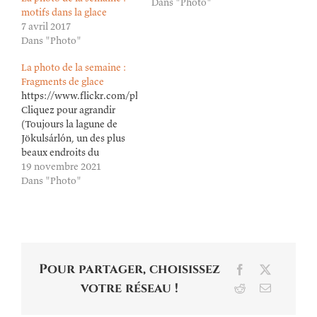
Dans "Photo"
motifs dans la glace
7 avril 2017
Dans "Photo"
La photo de la semaine :
Fragments de glace
https://www.flickr.com/photos/lioneldavoust/51674308081/in/da
Cliquez pour agrandir
(Toujours la lagune de
Jökulsárlón, un des plus
beaux endroits du
monde.)
19 novembre 2021
Dans "Photo"
Pour partager, choisissez
Facebook
X
votre réseau !
Reddit
Email