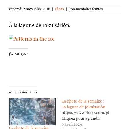
sur
vendredi 2 novembre 2018
|
Photo
|
Commentaires fermés
La
photo
À la lagune de Jökulsárlón.
de
la
semaine :
Motifs
dans
la
J’aime ça :
glace
Articles similaires
La photo de la semaine :
La lagune de Jökulsárlón
https://www.flickr.com/photos/lion
Cliquez pour agrandir
5 avril 2024
La photo de la semaine :