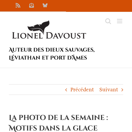
Passer
Rss
Newsletter
Bluesky
au
contenu
Auteur des Dieux sauvages,
Léviathan et Port d’Âmes
Précédent
Suivant
La photo de la semaine :
Motifs dans la glace