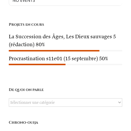
NO EVENTS
Projets en cours
La Succession des Âges, Les Dieux sauvages 5
(rédaction)
80%
Procrastination s11e01 (15 septembre)
50%
De quoi on parle
De
quoi
on
Chrono-ouija
parle