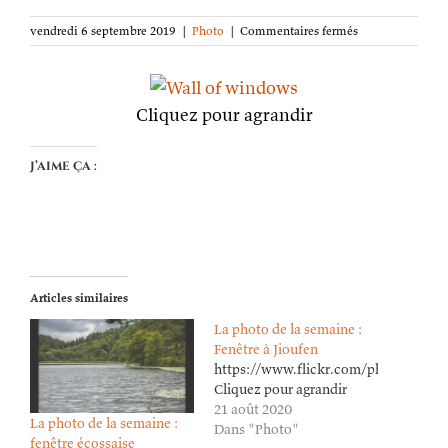
sur
vendredi 6 septembre 2019
|
Photo
|
Commentaires fermés
La
photo
de
la
Cliquez pour agrandir
semaine :
le
mur
J’aime ça :
de
fenêtres
Articles similaires
La photo de la semaine :
Fenêtre à Jioufen
https://www.flickr.com/photos/lion
Cliquez pour agrandir
21 août 2020
La photo de la semaine :
Dans "Photo"
fenêtre écossaise