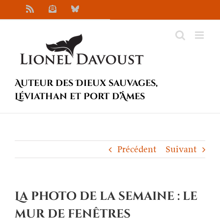
Passer
Rss
Newsletter
Bluesky
au
contenu
Auteur des Dieux sauvages,
Léviathan et Port d’Âmes
Précédent
Suivant
La photo de la semaine : le
mur de fenêtres