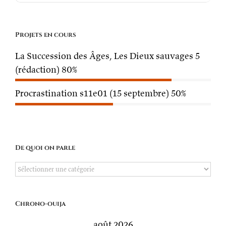
Projets en cours
La Succession des Âges, Les Dieux sauvages 5
(rédaction)
80%
Procrastination s11e01 (15 septembre)
50%
De quoi on parle
De
quoi
on
Chrono-ouija
parle
août 2026