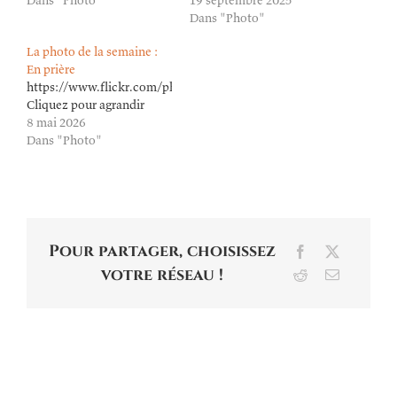
Dans "Photo"
19 septembre 2025
Dans "Photo"
La photo de la semaine :
En prière
https://www.flickr.com/photos/lioneldavoust/55253796725/in/dat
Cliquez pour agrandir
8 mai 2026
Dans "Photo"
Pour partager, choisissez
Facebook
X
votre réseau !
Reddit
Email