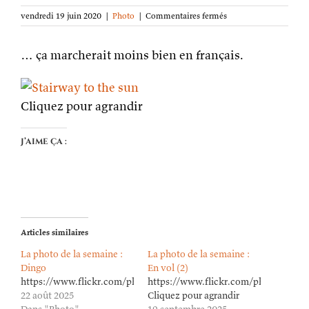
sur
vendredi 19 juin 2020
|
Photo
|
Commentaires fermés
La
photo
… ça marcherait moins bien en français.
de
la
semaine :
Stairway
to
Cliquez pour agrandir
the
Sun
J’aime ça :
Articles similaires
La photo de la semaine :
La photo de la semaine :
Dingo
En vol (2)
https://www.flickr.com/photos/lioneldavoust/54703120626/in/da
https://www.flickr.com/photos/lion
22 août 2025
Cliquez pour agrandir