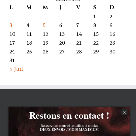
L
M
M
J
V
S
D
1
2
3
4
5
6
7
8
9
10
11
12
13
14
15
16
17
18
19
20
21
22
23
24
25
26
27
28
29
30
31
« Juil
Restons en contact !
Recevez par courriel actualités et articles
DEUX ENVOIS / MOIS MAXIMUM