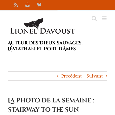
Passer
Rss
Newsletter
Bluesky
au
contenu
Auteur des Dieux sauvages,
Léviathan et Port d’Âmes
Précédent
Suivant
La photo de la semaine :
Stairway to the Sun