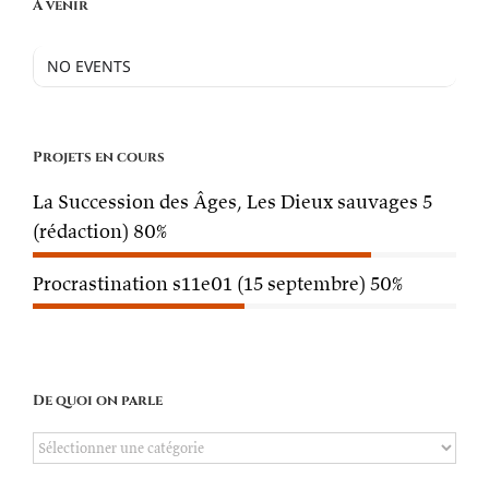
À venir
NO EVENTS
Projets en cours
La Succession des Âges, Les Dieux sauvages 5
(rédaction)
80%
Procrastination s11e01 (15 septembre)
50%
De quoi on parle
De
quoi