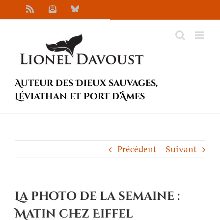
Passer
Rss
Newsletter
Bluesky
au
contenu
Auteur des Dieux sauvages,
Léviathan et Port d’Âmes
Précédent
Suivant
La photo de la semaine :
Matin chez Eiffel