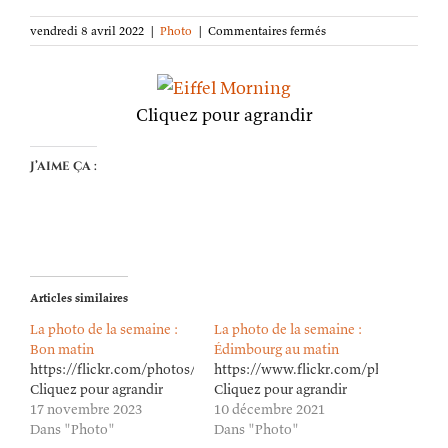
sur
vendredi 8 avril 2022
|
Photo
|
Commentaires fermés
La
photo
de
la
Cliquez pour agrandir
semaine :
Matin
chez
J’aime ça :
Eiffel
Articles similaires
La photo de la semaine :
La photo de la semaine :
Bon matin
Édimbourg au matin
https://flickr.com/photos/lioneldavoust/53333365578/in/datepost
https://www.flickr.com/photos/lion
Cliquez pour agrandir
Cliquez pour agrandir
17 novembre 2023
10 décembre 2021
Dans "Photo"
Dans "Photo"