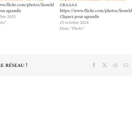
3120626/in/dateposted
ww.flickr.com/photos/lioneldavoust/54781524226/in/dateposted/
GRAAAA
our agrandir
https://www.flickr.com/photos/lionel
bre 2025
Cliquez pour agrandir
oto"
25 octobre 2024
Dans "Photo"
e réseau !
Facebook
X
Reddit
E