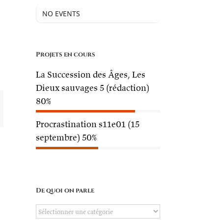
NO EVENTS
davoust/54082011221/in/dateposted
Projets en cours
La Succession des Âges, Les
Dieux sauvages 5 (rédaction)
80%
mail
Procrastination s11e01 (15
septembre)
50%
De quoi on parle
De