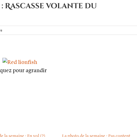
 : Rascasse volante du
sur
és
La
photo
de
la
semaine :
Rascasse
volante
iquez pour agrandir
du
Pacifique
e la semaine : En vol (2)
La photo de la semaine : Pas content