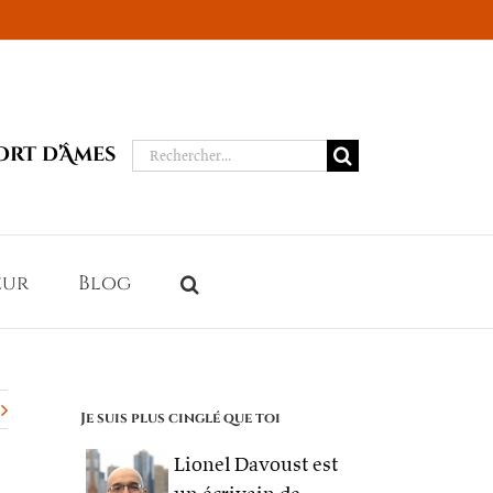
Rechercher:
ort d’Âmes
eur
Blog
Je suis plus cinglé que toi
Lionel Davoust est