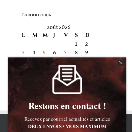
quoi
on
Chrono-ouija
parle
août 2026
L
M
M
J
V
S
D
1
2
3
4
5
6
7
8
9
10
11
12
13
14
15
16
17
18
19
20
21
22
23
24
25
26
27
28
29
30
31
« Juil
Restons en contact !
Recevez par courriel actualités et articles
DEUX ENVOIS / MOIS MAXIMUM