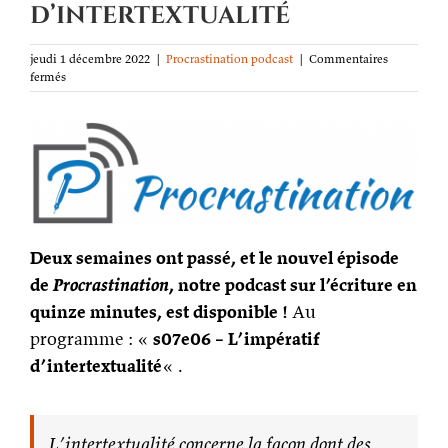
d’intertextualité
jeudi 1 décembre 2022
|
Procrastination podcast
|
Commentaires
sur
fermés
Procrastination
podcast
s07e06
–
L’impératif
d’intertextualité
Deux semaines ont passé, et le nouvel épisode
de
Procrastination
, notre podcast sur l’écriture en
quinze minutes, est disponible !
Au
programme : «
s07e06 – L’impératif
d’intertextualité
« .
L’intertextualité concerne la façon dont des