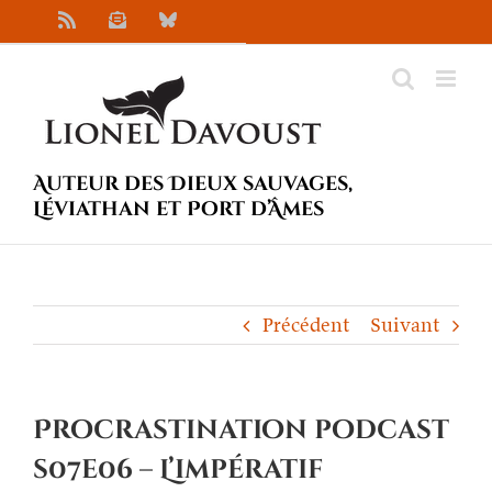
Passer
Rss
Newsletter
Bluesky
au
contenu
Auteur des Dieux sauvages,
Léviathan et Port d’Âmes
Précédent
Suivant
Procrastination podcast
s07e06 – L’impératif