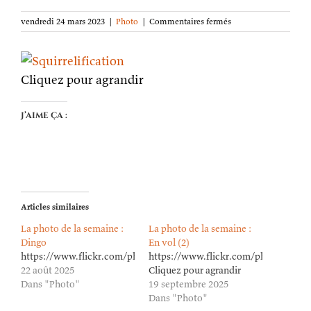
sur
vendredi 24 mars 2023
|
Photo
|
Commentaires fermés
La
photo
de
la
Cliquez pour agrandir
semaine :
Écureuillification
J’aime ça :
Articles similaires
La photo de la semaine :
La photo de la semaine :
Dingo
En vol (2)
https://www.flickr.com/photos/lioneldavoust/54703120626/in/da
https://www.flickr.com/photos/lion
22 août 2025
Cliquez pour agrandir
Dans "Photo"
19 septembre 2025
Dans "Photo"