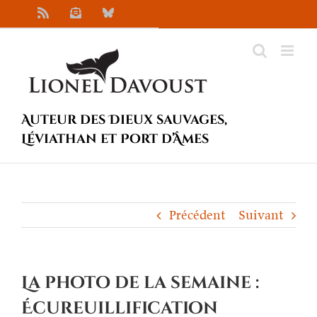
Passer
Rss
Newsletter
Bluesky
au
contenu
Auteur des Dieux sauvages,
Léviathan et Port d’Âmes
Précédent
Suivant
La photo de la semaine :
Écureuillification