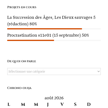
Projets en cours
La Succession des Âges, Les Dieux sauvages 5
(rédaction)
80%
Procrastination s11e01 (15 septembre)
50%
De quoi on parle
De
quoi
on
Chrono-ouija
parle
août 2026
L
M
M
J
V
S
D