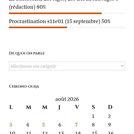
(rédaction)
80%
Procrastination s11e01 (15 septembre)
50%
De quoi on parle
De
quoi
on
Chrono-ouija
parle
août 2026
L
M
M
J
V
S
D
1
2
3
4
5
6
7
8
9
10
11
12
13
14
15
16