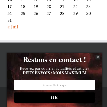
17
18
19
20
21
22
23
24
25
26
27
28
29
30
31
« Juil
Restons en contact !
Recevez par courriel actualités et articles
DEUX ENVOIS / MOIS MAXIMUM
OK
Rss
Contenu © Lionel Davoust sauf exceptions précisées.
Cliquez ici pour lire les mentions légales barbantes
.
Newsletter
LD.com 8.a. Attention, vous êtes arrivé en bas de la page,