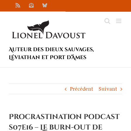
Passer
Rss
Newsletter
Bluesky
au
contenu
Auteur des Dieux sauvages,
Léviathan et Port d’Âmes
Précédent
Suivant
Procrastination podcast
s07e16 – Le burn-out de