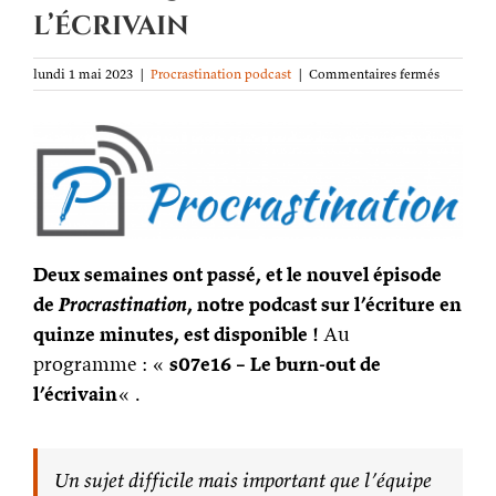
l’écrivain
sur
lundi 1 mai 2023
|
Procrastination podcast
|
Commentaires fermés
Procrasti
podcast
s07e16
–
Le
burn-
out
de
l’écrivain
Deux semaines ont passé, et le nouvel épisode
de
Procrastination
, notre podcast sur l’écriture en
quinze minutes, est disponible !
Au
programme : «
s07e16 – Le burn-out de
l’écrivain
« .
Un sujet difficile mais important que l’équipe