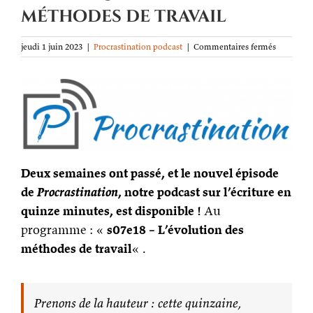
méthodes de travail
sur
jeudi 1 juin 2023
|
Procrastination podcast
|
Commentaires fermés
Procrasti
podcast
s07e18
–
L’évoluti
des
méthodes
de
travail
Deux semaines ont passé, et le nouvel épisode
de
Procrastination
, notre podcast sur l’écriture en
quinze minutes, est disponible !
Au
programme : «
s07e18 – L’évolution des
méthodes de travail
« .
Prenons de la hauteur : cette quinzaine,