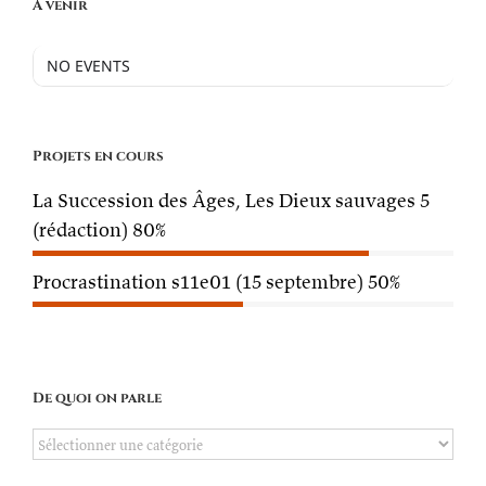
À venir
NO EVENTS
Projets en cours
La Succession des Âges, Les Dieux sauvages 5
(rédaction)
80%
Procrastination s11e01 (15 septembre)
50%
De quoi on parle
De
quoi