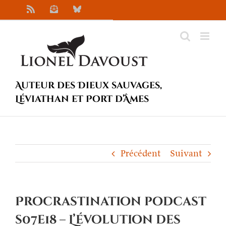
Passer
Rss
Newsletter
Bluesky
au
contenu
Auteur des Dieux sauvages,
Léviathan et Port d’Âmes
Précédent
Suivant
Procrastination podcast
s07e18 – L’évolution des