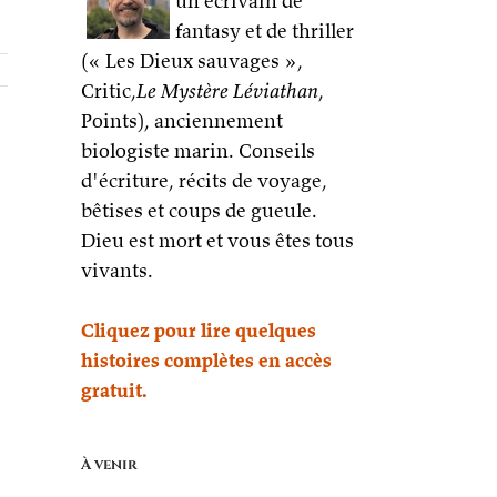
un écrivain de
fantasy et de thriller
(« Les Dieux sauvages »,
Critic,
Le Mystère Léviathan
,
Points), anciennement
biologiste marin. Conseils
d'écriture, récits de voyage,
bêtises et coups de gueule.
Dieu est mort et vous êtes tous
vivants.
Cliquez pour lire quelques
histoires complètes en accès
gratuit.
davoust/55253796725/in/dateposted/
À venir