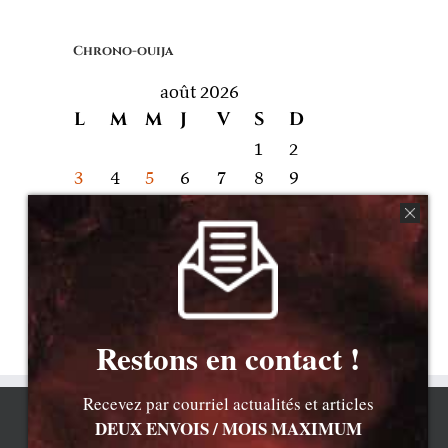
quoi
on
Chrono-ouija
parle
août 2026
L
M
M
J
V
S
D
1
2
3
4
5
6
7
8
9
10
11
12
13
14
15
16
17
18
19
20
21
22
23
24
25
26
27
28
29
30
31
« Juil
Restons en contact !
Recevez par courriel actualités et articles
DEUX ENVOIS / MOIS MAXIMUM