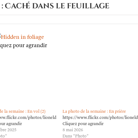
 : Caché dans le feuillage
r
oto
iquez pour agrandir
maine :
ché
ns
uillage
e la semaine : En vol (2)
La photo de la semaine : En prière
3120626/in/dateposted
ww.flickr.com/photos/lioneldavoust/54781524226/in/dateposted/
https://www.flickr.com/photos/lionel
our agrandir
Cliquez pour agrandir
bre 2025
8 mai 2026
oto"
Dans "Photo"