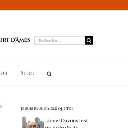
Rechercher:
ort d’Âmes
eur
Blog
Je suis plus cinglé que toi
Lionel Davoust est