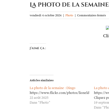
La photo de la semaine
su
vendredi 4 octobre 2024
|
Photo
|
Commentaires fermés
La
ph
de
la
Cl
se
Ca
da
J’aime ça :
le
fe
Articles similaires
La photo de la semaine : Dingo
La photo d
https://www.flickr.com/photos/lioneldavoust/5470
https://w
22 août 2025
Cliquez p
Dans "Photo"
19 septem
Dans "Ph