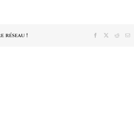
e réseau !
Facebook
X
Reddit
E