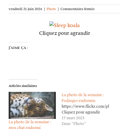
sur
vendredi 21 juin 2024
|
Photo
|
Commentaires fermés
La
photo
de
la
Cliquez pour agrandir
semaine :
Koala
endormi
J’aime ça :
Articles similaires
La photo de la semaine :
Podarges endormis
https://www.flickr.com/photos/lion
Cliquez pour agrandir
17 mars 2023
La photo de la semaine :
Dans "Photo"
gros chat endormi