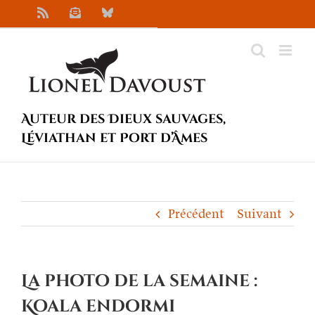
Passer
Rss
Newsletter
Bluesky
au
contenu
Auteur des Dieux sauvages,
Léviathan et Port d’Âmes
Précédent
Suivant
La photo de la semaine :
Koala endormi