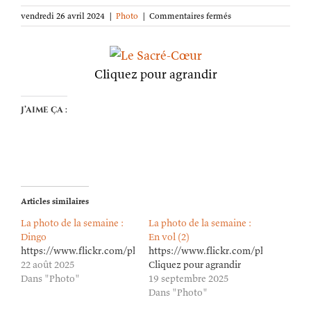
sur
vendredi 26 avril 2024
|
Photo
|
Commentaires fermés
La
photo
de
la
Cliquez pour agrandir
semaine :
Le
Sacré-
J’aime ça :
Cœur
Articles similaires
La photo de la semaine :
La photo de la semaine :
Dingo
En vol (2)
https://www.flickr.com/photos/lioneldavoust/54703120626/in/da
https://www.flickr.com/photos/lion
22 août 2025
Cliquez pour agrandir
Dans "Photo"
19 septembre 2025
Dans "Photo"