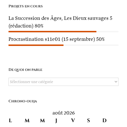
Projets en cours
La Succession des Âges, Les Dieux sauvages 5
(rédaction)
80%
Procrastination s11e01 (15 septembre)
50%
De quoi on parle
De
quoi
on
Chrono-ouija
parle
août 2026
L
M
M
J
V
S
D