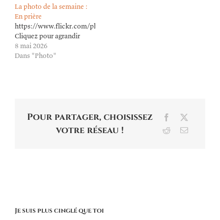
La photo de la semaine :
En prière
https://www.flickr.com/photos/lioneldavoust/55253796725/in/dat
Cliquez pour agrandir
8 mai 2026
Dans "Photo"
Pour partager, choisissez
Facebook
X
votre réseau !
Reddit
Email
Je suis plus cinglé que toi