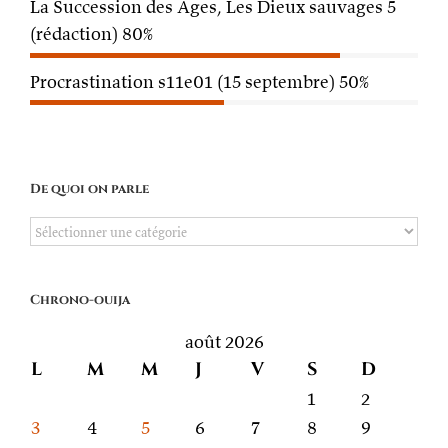
La Succession des Âges, Les Dieux sauvages 5
(rédaction)
80%
Procrastination s11e01 (15 septembre)
50%
De quoi on parle
De
quoi
on
Chrono-ouija
parle
août 2026
L
M
M
J
V
S
D
1
2
3
4
5
6
7
8
9