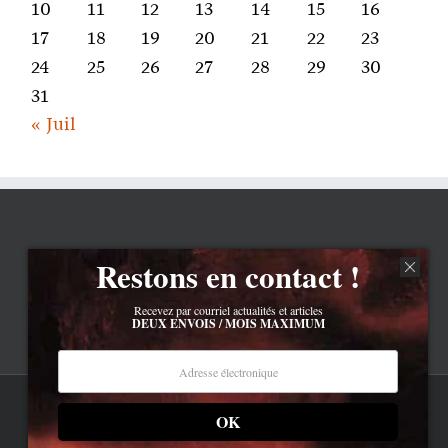
10
11
12
13
14
15
16
17
18
19
20
21
22
23
24
25
26
27
28
29
30
31
« Juil
Restons en contact !
Recevez par courriel actualités et articles
DEUX ENVOIS / MOIS MAXIMUM
Rss
OK
Contenu © Lionel Davoust sauf exceptions précisées.
Cliquez ici pour lire les mentions légales barbantes
.
Newsletter