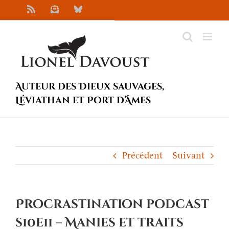
Passer
Rss
Newsletter
Bluesky
au
contenu
Auteur des Dieux sauvages,
Léviathan et Port d’Âmes
Précédent
Suivant
Procrastination podcast
s10e11 – Manies et traits