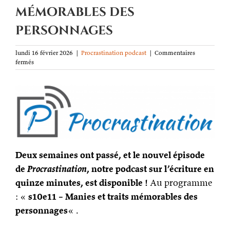
mémorables des
personnages
lundi 16 février 2026
|
Procrastination podcast
|
Commentaires
sur
fermés
Procrastination
podcast
s10e11
–
Manies
et
traits
mémorables
des
Deux semaines ont passé, et le nouvel épisode
personnages
de
Procrastination
, notre podcast sur l’écriture en
quinze minutes, est disponible !
Au programme
: «
s10e11 – Manies et traits mémorables des
personnages
« .