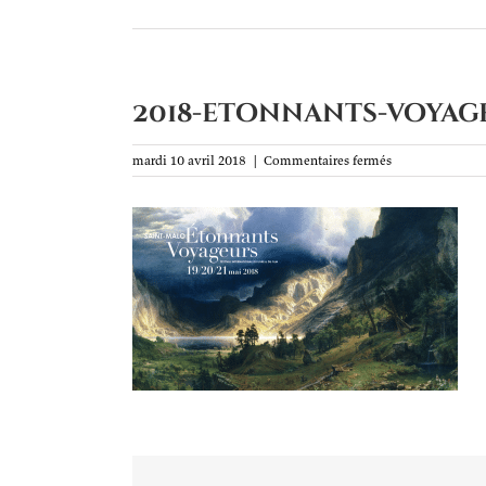
2018-etonnants-voyag
sur
mardi 10 avril 2018
|
Commentaires fermés
2018-
etonnants-
voyageurs