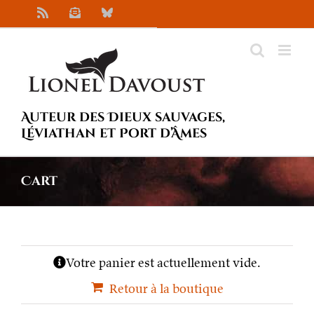
Passer
Rss
Newsletter
Bluesky
au
contenu
Auteur des Dieux sauvages,
Léviathan et Port d’Âmes
Cart
Votre panier est actuellement vide.
Retour à la boutique