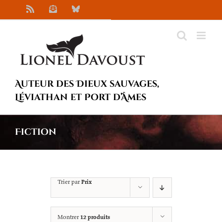
Passer
Rss
Newsletter
Bluesky
au
contenu
Auteur des Dieux sauvages,
Léviathan et Port d’Âmes
Fiction
Trier par
Prix
Montrer
12 produits