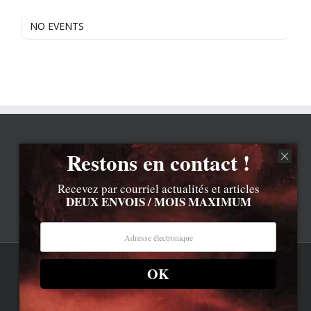
NO EVENTS
Restons en contact !
Recevez par courriel actualités et articles
DEUX ENVOIS / MOIS MAXIMUM
OK
Rss
Contenu © Lionel Davoust sauf exceptions précisées.
Cliquez ici pour lire les mentions légales barbantes
.
Newsletter
LD.com 8.a. Attention, vous êtes arrivé en bas de la page,
dessous, c'est la réalité.