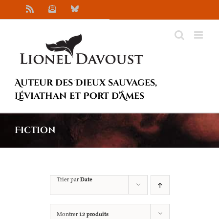
Passer
Rss
Newsletter
Bluesky
au
contenu
Auteur des Dieux sauvages,
Léviathan et Port d’Âmes
Fiction
Trier par
Date
Montrer
12 produits