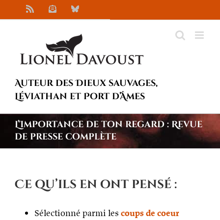
Passer
Rss
Newsletter
Bluesky
au
contenu
Auteur des Dieux sauvages,
Léviathan et Port d’Âmes
L’Importance de ton regard : Revue
de presse complète
Ce qu’ils en ont pensé :
Sélectionné parmi les
coups de coeur