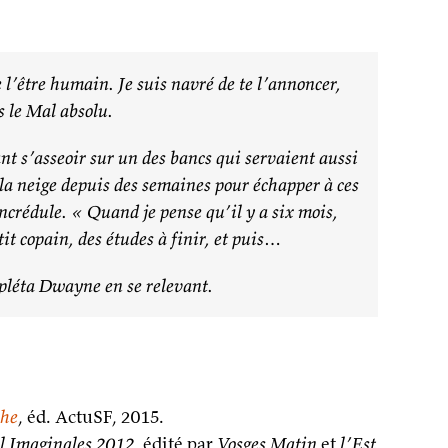
 l’être humain. Je suis navré de te l’annoncer,
 le Mal absolu.
nt s’asseoir sur un des bancs qui servaient aussi
la neige depuis des semaines pour échapper à ces
 incrédule. « Quand je pense qu’il y a six mois,
it copain, des études à finir, et puis…
mpléta Dwayne en se relevant.
che
, éd. ActuSF, 2015.
al Imaginales 2012
, édité par
Vosges Matin
et
l’Est