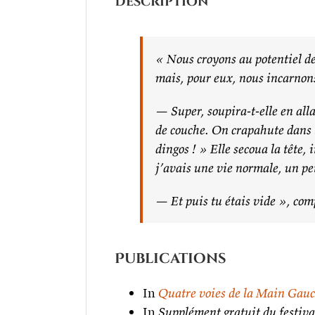
Description
« Nous croyons au potentiel de
mais, pour eux, nous incarnons
— Super, soupira-t-elle en alla
de couche. On crapahute dans 
dingos ! » Elle secoua la tête,
j’avais une vie normale, un pet
— Et puis tu étais vide », co
Publications
In
Quatre voies de la Main Gau
In
Supplément gratuit du festiv