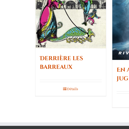
Derrière les
barreaux
En 
ju
Détails