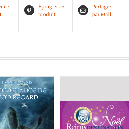
r ce
Épingler ce
Partager
t
produit
par Mail