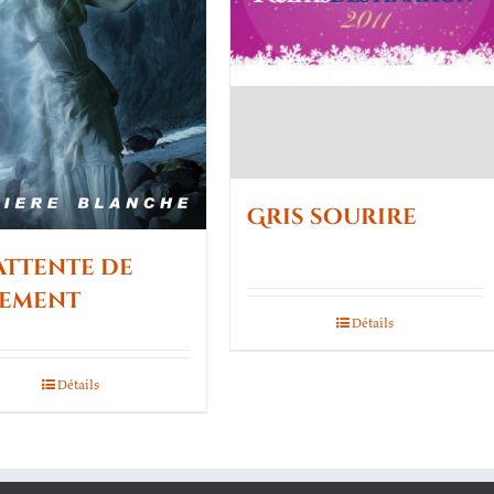
Gris sourire
attente de
gement
Détails
Détails