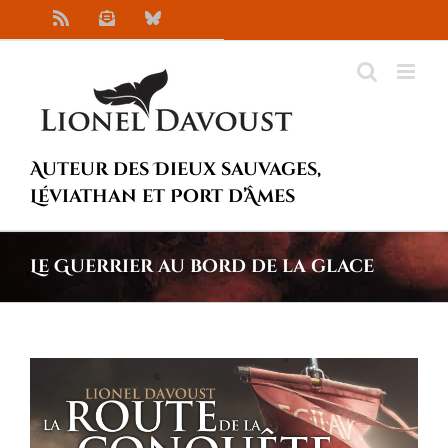
Passer
Rss
Newsletter
Bluesky
au
contenu
Auteur des Dieux sauvages,
Léviathan et Port d’Âmes
Le Guerrier au bord de la glace