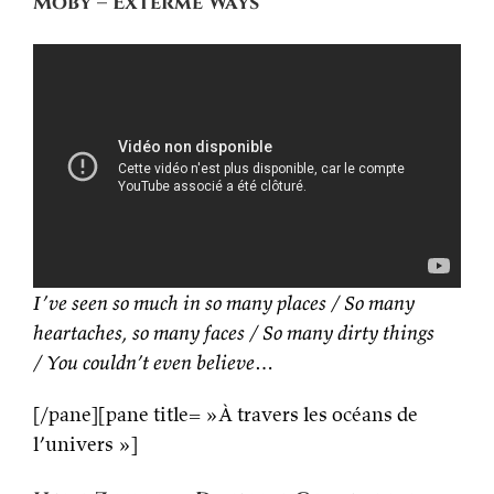
Moby – Exterme Ways
I’ve seen so much in so many places / So many
heartaches, so many faces / So many dirty things
/ You couldn’t even believe…
[/pane][pane title= »À travers les océans de
l’univers »]