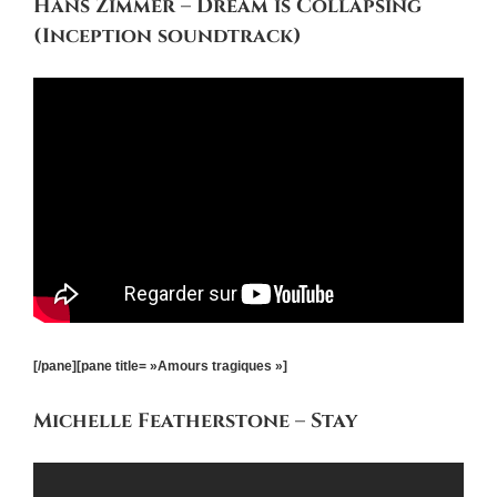
Hans Zimmer – Dream is Collapsing
(Inception soundtrack)
[/pane][pane title= »Amours tragiques »]
Michelle Featherstone – Stay