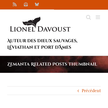
Passer
Rss
Newsletter
Bluesky
au
contenu
Auteur des Dieux sauvages,
Léviathan et Port d’Âmes
Zemanta Related Posts Thumbnail
Précédent