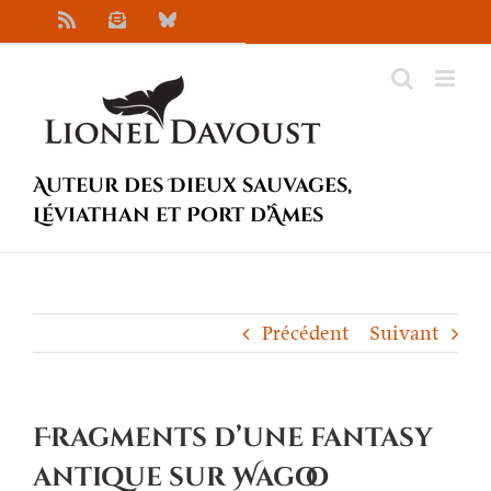
Passer
Rss
Newsletter
Bluesky
au
contenu
Auteur des Dieux sauvages,
Léviathan et Port d’Âmes
Précédent
Suivant
Fragments d’une fantasy
antique sur Wagoo