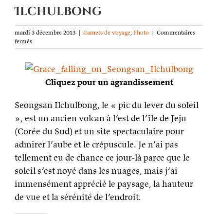
Ilchulbong
mardi 3 décembre 2013
|
Carnets de voyage
,
Photo
|
Commentaires
sur
fermés
La
photo
de
la
Cliquez pour un agrandissement
semaine
:
Grâce
Seongsan Ilchulbong, le « pic du lever du soleil
sur
», est un ancien volcan à l’est de l’île de Jeju
le
Seongsan
(Corée du Sud) et un site spectaculaire pour
Ilchulbong
admirer l’aube et le crépuscule. Je n’ai pas
tellement eu de chance ce jour-là parce que le
soleil s’est noyé dans les nuages, mais j’ai
immensément apprécié le paysage, la hauteur
de vue et la sérénité de l’endroit.