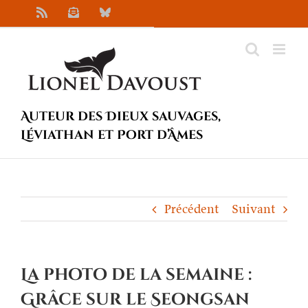
Passer
Rss
Newsletter
Bluesky
au
contenu
Auteur des Dieux sauvages,
Léviathan et Port d’Âmes
Précédent
Suivant
La photo de la semaine :
Grâce sur le Seongsan