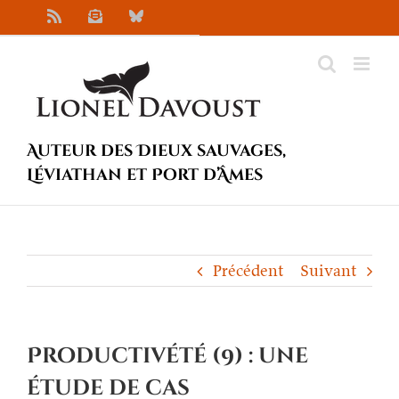
Passer
Rss
Newsletter
Bluesky
au
contenu
Auteur des Dieux sauvages,
Léviathan et Port d’Âmes
Précédent
Suivant
Productivété (9) : une
étude de cas