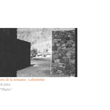
oto de la semaine : Labyrinthe
ril 2016
 "Photo"