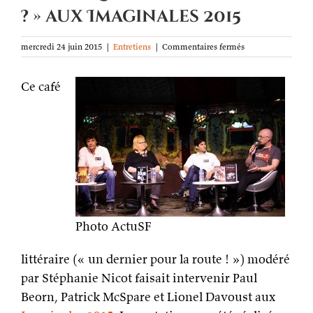
? » aux Imaginales 2015
sur
mercredi 24 juin 2015
|
Entretiens
|
Commentaires fermés
Café
littéraire
Ce café
« Pourquoi
être
écrivain
? »
aux
Imaginales
2015
Photo ActuSF
littéraire (« un dernier pour la route ! ») modéré
par Stéphanie Nicot faisait intervenir Paul
Beorn, Patrick McSpare et Lionel Davoust aux