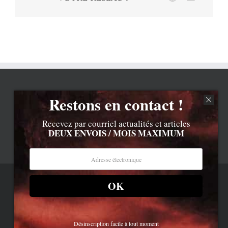
Restons en contact !
Recevez par courriel actualités et articles
DEUX ENVOIS / MOIS MAXIMUM
OK
Rss
Contenu © Lionel Davoust sauf exceptions précisées.
Cliquez ici pour lire les mentions légales barbantes
.
Newsletter
LD.com 8.a. Attention, vous êtes arrivé en bas de la page,
dessous, c'est la réalité.
Bluesky
Désinscription facile à tout moment