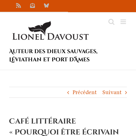
Passer
Rss
Newsletter
Bluesky
au
contenu
Auteur des Dieux sauvages,
Léviathan et Port d’Âmes
Précédent
Suivant
Café littéraire
« Pourquoi être écrivain