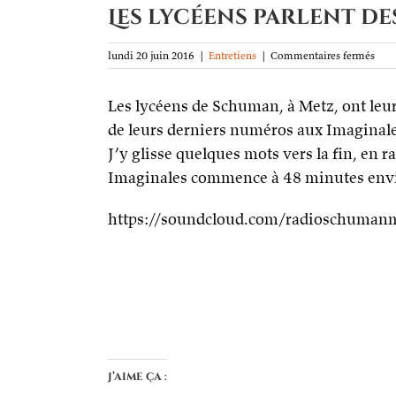
Les lycéens parlent d
sur
lundi 20 juin 2016
|
Entretiens
|
Commentaires fermés
Les
lycé
Les lycéens de Schuman, à Metz, ont leur 
parl
des
de leurs derniers numéros aux Imaginales
Imag
J’y glisse quelques mots vers la fin, en r
sur
leur
Imaginales commence à 48 minutes enviro
radi
(Sc
à
https://soundcloud.com/radioschuman
Metz
J’aime ça :