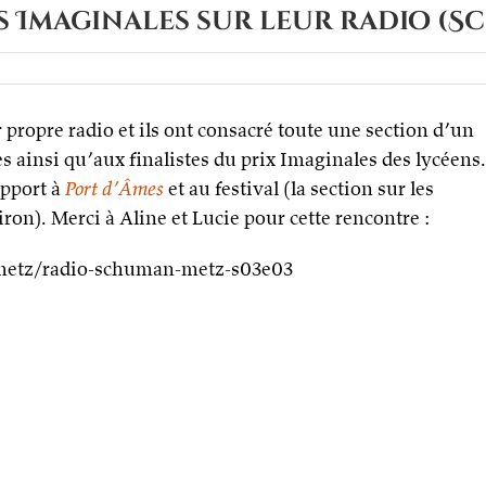
es Imaginales sur leur radio (
ens
propre radio et ils ont consacré toute une section d’un
ent
 ainsi qu’aux finalistes du prix Imaginales des lycéens.
inales
apport à
Port d’Âmes
et au festival (la section sur les
n). Merci à Aline et Lucie pour cette rencontre :
o
human
metz/radio-schuman-metz-s03e03
)