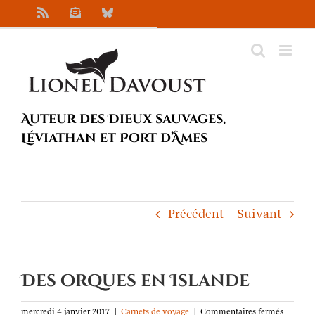
Passer
Rss
Newsletter
Bluesky
au
contenu
Auteur des Dieux sauvages,
Léviathan et Port d’Âmes
Précédent
Suivant
Des orques en Islande
sur
mercredi 4 janvier 2017
|
Carnets de voyage
|
Commentaires fermés