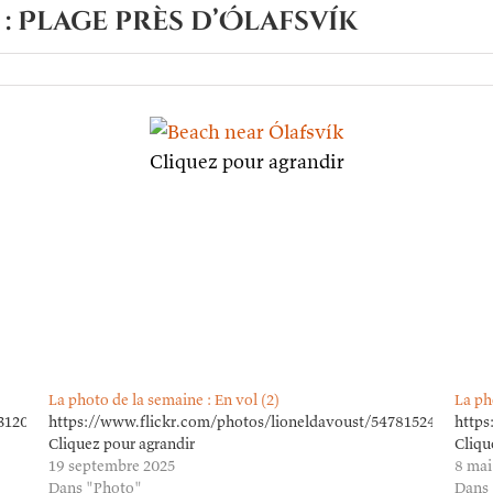
: Plage près d’Ólafsvík
o
Cliquez pour agrandir
ne :
fsvík
La photo de la semaine : En vol (2)
La ph
3120626/in/dateposted
https://www.flickr.com/photos/lioneldavoust/54781524226/in/
https
Cliquez pour agrandir
Cliqu
19 septembre 2025
8 mai
Dans "Photo"
Dans