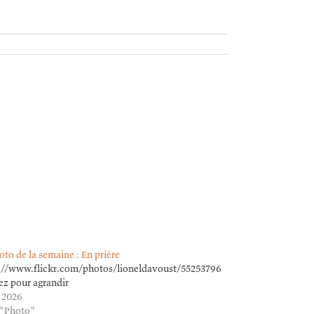
oto de la semaine : En prière
dateposted/
://www.flickr.com/photos/lioneldavoust/55253796725/in/dateposted/
ez pour agrandir
 2026
 "Photo"