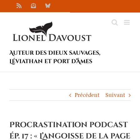
Passer
Rss
Newsletter
Bluesky
au
contenu
Auteur des Dieux sauvages,
Léviathan et Port d’Âmes
Précédent
Suivant
Procrastination podcast
ép. 17 : « L’angoisse de la page