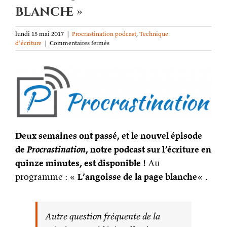
blanche »
lundi 15 mai 2017
|
Procrastination podcast
,
Technique
sur
d'écriture
|
Commentaires fermés
Procrastination
podcast
ép.
17 :
« L’angoisse
de
la
page
blanche »
Deux semaines ont passé, et le nouvel épisode
de
Procrastination
, notre podcast sur l’écriture en
quinze minutes, est disponible !
Au
programme : «
L’angoisse de la page blanche
« .
Autre question fréquente de la